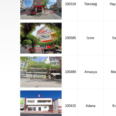
100318
Tekirdağ
Hay
100585
İzmir
Se
100489
Amasya
Mer
100415
Adana
K