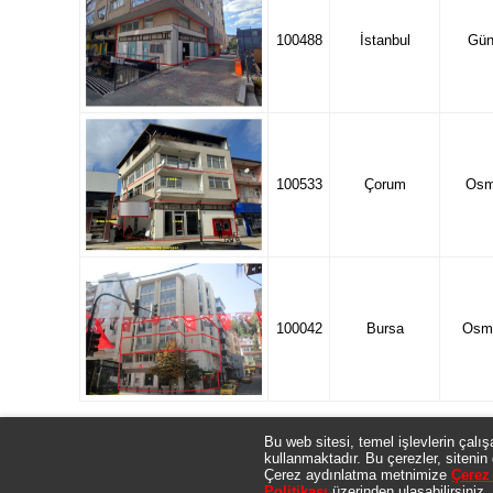
100488
İstanbul
Gün
100533
Çorum
Osm
100042
Bursa
Osm
Bu web sitesi, temel işlevlerin çalış
kullanmaktadır. Bu çerezler, sitenin 
Gayrimenkullerle ilgili olarak Banka tarafından verilen tüm bilgil
Çerez aydınlatma metnimize
Çerez 
niteliğinde olmayıp genel bilgi niteliğindedir. Gayrimenkulün fi
Politikası
üzerinden ulaşabilirsiniz.