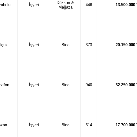
Dükkan &
rabolu
İşyeri
446
13.500.000
Mağaza
lçuk
İşyeri
Bina
373
20.150.000
zifon
İşyeri
Bina
940
32.250.000
ozan
İşyeri
Bina
514
17.700.000