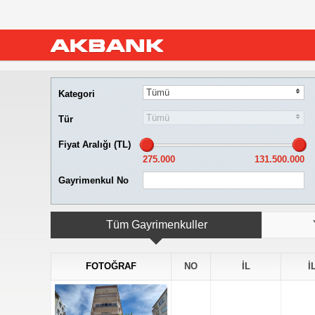
Tümü
Kategori
Tümü
Tür
Fiyat Aralığı (TL)
Gayrimenkul No
Tüm Gayrimenkuller
FOTOĞRAF
NO
İL
İ