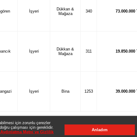
Dükkan &
gören
İşyeri
340
73.000.000
Mağaza
Dükkan &
ancık
İşyeri
311
19.850.000
Mağaza
angazi
İşyeri
Bina
1253
39.000.000
Sayfa
:
1
/
7
abilmesi için zorunlu çerezler
doğru çalışması için gereklidir.
Anladım
er, resimler, açıklamalar ve basında, internette yayınlanan her türlü ilanlar (sat
Aydınlatma Metni ve Gizlilik
li durumuyla Banka tarafından verilen bilgilerin farklı olması halinde Banka'nın