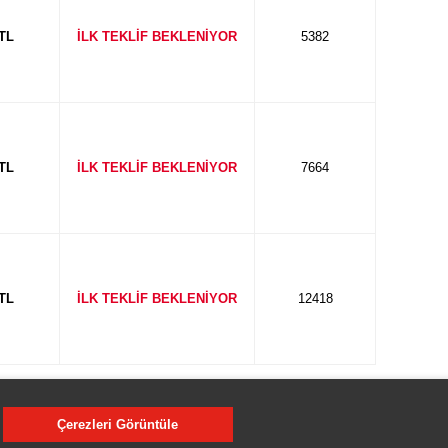
 TL
İLK TEKLİF BEKLENİYOR
5382
 TL
İLK TEKLİF BEKLENİYOR
7664
 TL
İLK TEKLİF BEKLENİYOR
12418
Çerezleri Görüntüle
ış listesi,tanıtım metni,gazete ilanı,internet,afiş vb.) taahhüt
 herhangi bir yükümlülüğü bulunmayacaktır.