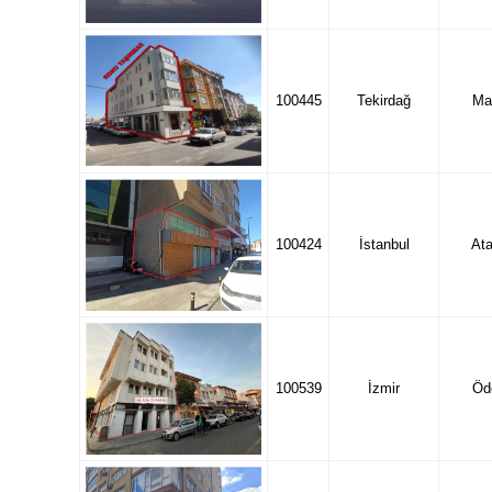
100445
Tekirdağ
Ma
100424
İstanbul
Ata
100539
İzmir
Öd