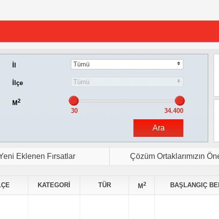
Tümü
İl
Tümü
İlçe
2
M
Yeni Eklenen Fırsatlar
Çözüm Ortaklarımızın Öner
2
LÇE
KATEGORİ
TÜR
BAŞLANGIÇ BE
M