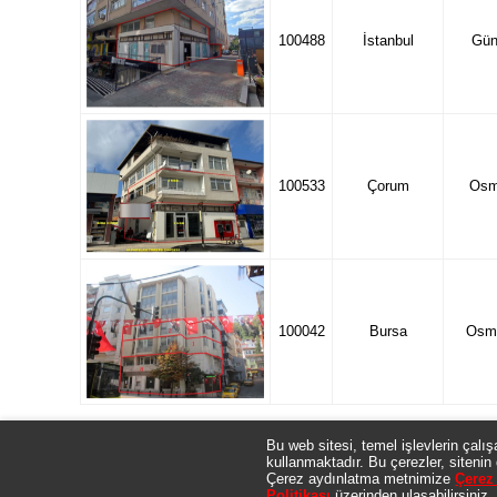
100488
İstanbul
Gün
100533
Çorum
Osm
100042
Bursa
Osm
Bu web sitesi, temel işlevlerin çalış
kullanmaktadır. Bu çerezler, sitenin 
Gayrimenkullerle ilgili olarak Banka tarafından verilen tüm bilgil
Çerez aydınlatma metnimize
Çerez 
niteliğinde olmayıp genel bilgi niteliğindedir. Gayrimenkulün fi
Politikası
üzerinden ulaşabilirsiniz.