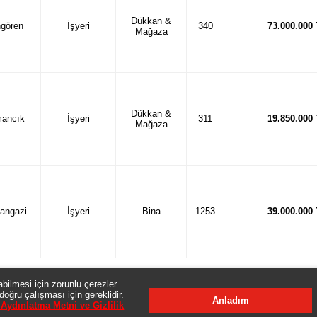
Dükkan &
gören
İşyeri
340
73.000.000
Mağaza
Dükkan &
ancık
İşyeri
311
19.850.000
Mağaza
angazi
İşyeri
Bina
1253
39.000.000
Sayfa
:
1
/
7
abilmesi için zorunlu çerezler
doğru çalışması için gereklidir.
Anladım
er, resimler, açıklamalar ve basında, internette yayınlanan her türlü ilanlar (sat
Aydınlatma Metni ve Gizlilik
li durumuyla Banka tarafından verilen bilgilerin farklı olması halinde Banka'nın