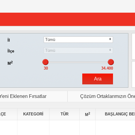
Tümü
İl
Tümü
İlçe
2
M
Yeni Eklenen Fırsatlar
Çözüm Ortaklarımızın Öner
2
LÇE
KATEGORİ
TÜR
BAŞLANGIÇ BE
M