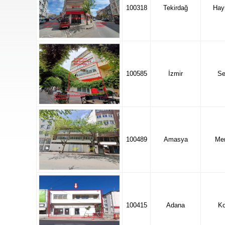
100318
Tekirdağ
Hay
100585
İzmir
Se
100489
Amasya
Mer
100415
Adana
K