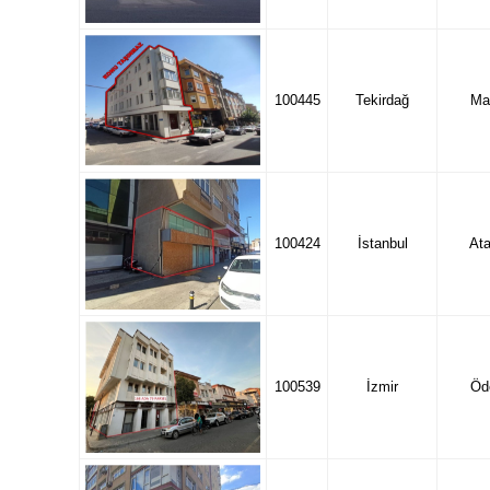
100445
Tekirdağ
Ma
100424
İstanbul
Ata
100539
İzmir
Öd