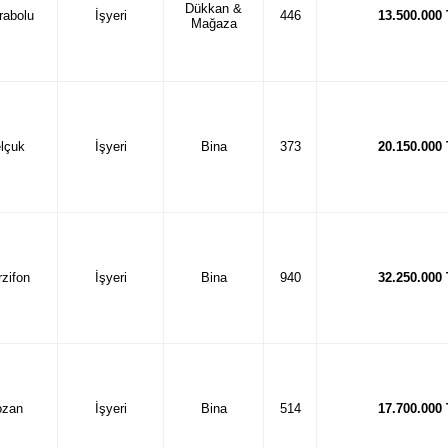
Dükkan &
rabolu
İşyeri
446
13.500.000
Mağaza
lçuk
İşyeri
Bina
373
20.150.000
zifon
İşyeri
Bina
940
32.250.000
ozan
İşyeri
Bina
514
17.700.000