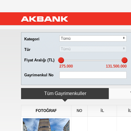
Tümü
Kategori
Tümü
Tür
Fiyat Aralığı (TL)
Gayrimenkul No
Tüm Gayrimenkuller
FOTOĞRAF
NO
İL
İ