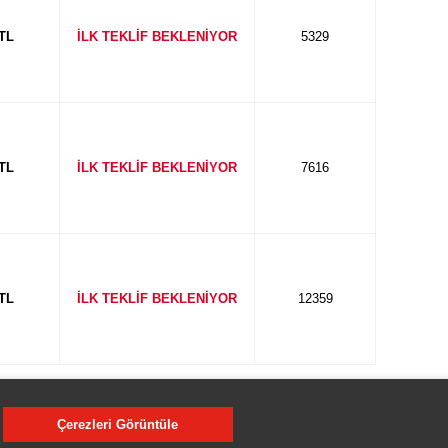
 TL
İLK TEKLİF BEKLENİYOR
5329
 TL
İLK TEKLİF BEKLENİYOR
7616
 TL
İLK TEKLİF BEKLENİYOR
12359
Çerezleri Görüntüle
ış listesi,tanıtım metni,gazete ilanı,internet,afiş vb.) taahhüt
 herhangi bir yükümlülüğü bulunmayacaktır.